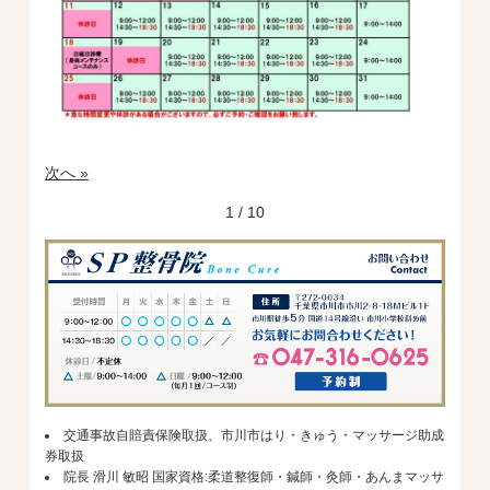
次へ »
1 / 10
交通事故自賠責保険取扱、市川市はり・きゅう・マッサージ助成
券取扱
院長 滑川 敏昭 国家資格:柔道整復師・鍼師・灸師・あんまマッサ