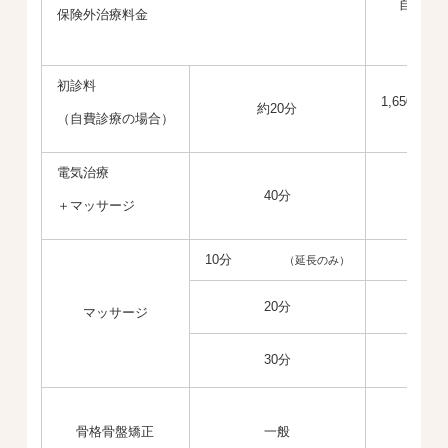
自費診
保険外治療料金
初診料
1,650円
約20分
（自費診療の場合）
電気治療
40分
＋マッサージ
10分
（延長のみ）
20分
マッサージ
30分
骨格骨盤矯正
一般