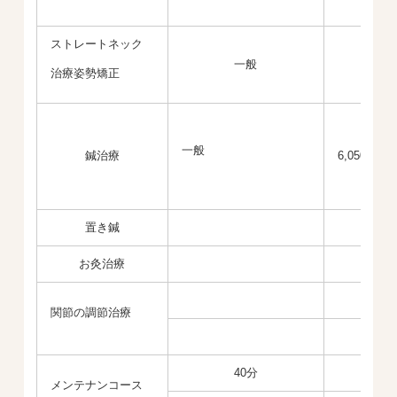
ストレートネック
一般
治療姿勢矯正
一般
鍼治療
6,050円～1
置き鍼
お灸治療
関節の調節治療
3
40分
メンテナンコース