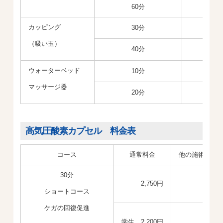
60分
カッピング
30分
（吸い玉）
40分
ウォーターベッド
10分
マッサージ器
20分
高気圧酸素カプセル 料金表
コース
通常料金
他の施術と組
30分
2,750円
ショートコース
ケガの回復促進
学生 2,200円