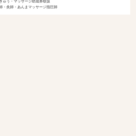
きゅう・マッサージ助成券取扱
・鍼師・灸師・あんまマッサージ指圧師