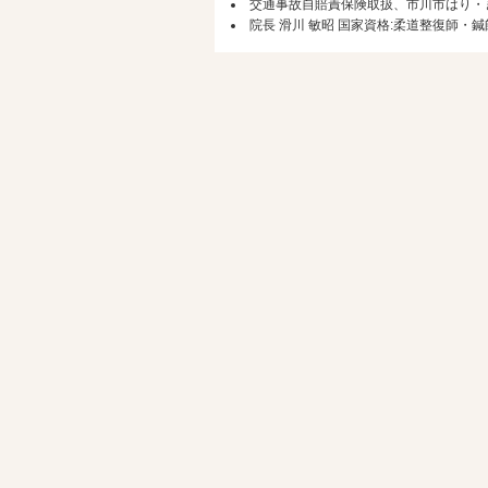
交通事故自賠責保険取扱、市川市はり・
院長 滑川 敏昭 国家資格:柔道整復師