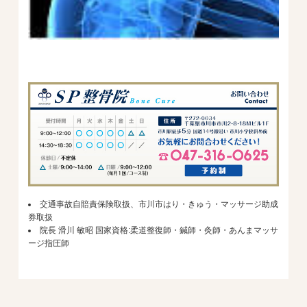
交通事故自賠責保険取扱、市川市はり・きゅう・マッサージ助成
券取扱
院長 滑川 敏昭 国家資格:柔道整復師・鍼師・灸師・あんまマッサ
ージ指圧師